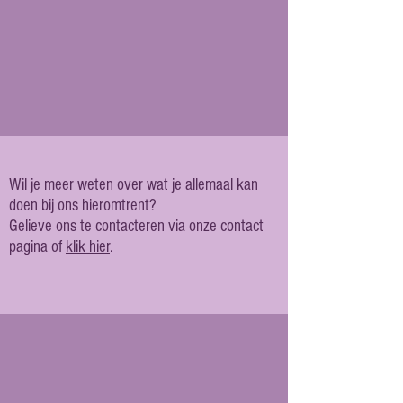
Wil je meer weten over wat je allemaal kan
doen bij ons hieromtrent?
Gelieve ons te contacteren via onze contact
pagina of
klik hier
.