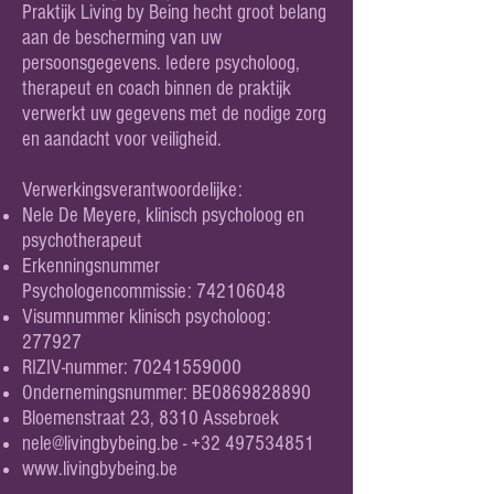
Praktijk Living by Being hecht groot belang
aan de bescherming van uw
persoonsgegevens. Iedere psycholoog,
therapeut en coach binnen de praktijk
verwerkt uw gegevens met de nodige zorg
en aandacht voor veiligheid.
Verwerkingsverantwoordelijke:
Nele De Meyere, klinisch psycholoog en
psychotherapeut
Erkenningsnummer
Psychologencommissie:
742106048
Visumnummer klinisch psycholoog:
277927
RIZIV-nummer:
70241559000
Ondernemingsnummer: BE0869828890
Bloemenstraat 23, 8310 Assebroek
nele@livingbybeing.be
-
+32 497534851
www.livingbybeing.be