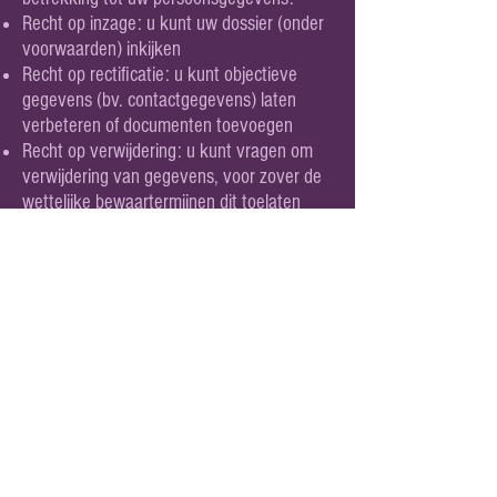
Recht op inzage: u kunt uw dossier (onder
voorwaarden) inkijken
Recht op rectificatie: u kunt objectieve
gegevens (bv. contactgegevens) laten
verbeteren of documenten toevoegen
Recht op verwijdering: u kunt vragen om
verwijdering van gegevens, voor zover de
wettelijke bewaartermijnen dit toelaten
Recht op beperking van verwerking: u kunt
vragen de verwerking tijdelijk te beperken
Recht op overdraagbaarheid: u kunt uw
gegevens in een leesbaar formaat
opvragen
Recht van bezwaar: u kunt bezwaar maken
tegen bepaalde verwerkingen
Voor het uitoefenen van deze rechten kunt
u contact opnemen via
info@livingbybeing.be
. We reageren binnen